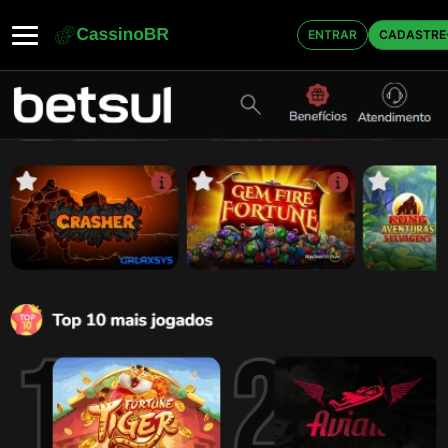
ENTRAR
CADASTRE