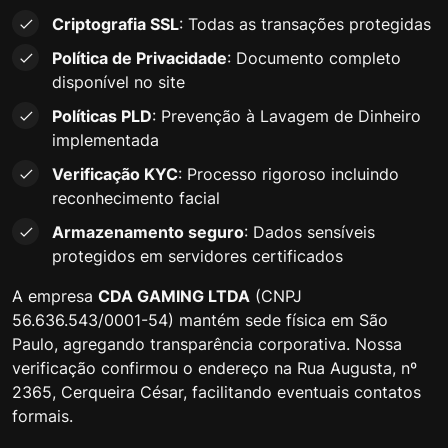
Criptografia SSL
: Todas as transações protegidas
Política de Privacidade
: Documento completo
disponível no site
Políticas PLD
: Prevenção à Lavagem de Dinheiro
implementada
Verificação KYC
: Processo rigoroso incluindo
reconhecimento facial
Armazenamento seguro
: Dados sensíveis
protegidos em servidores certificados
A empresa
CDA GAMING LTDA
(CNPJ
56.636.543/0001-54) mantém sede física em São
Paulo, agregando transparência corporativa. Nossa
verificação confirmou o endereço na Rua Augusta, nº
2365, Cerqueira César, facilitando eventuais contatos
formais.