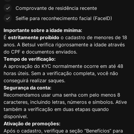
Comprovante de residência recente
Selfie para reconhecimento facial (FaceID)
Importante sobre a idade mínima:
É
estritamente proibido
o cadastro de menores de 18
anos. A Betsul verifica rigorosamente a idade através
do CPF e documentos enviados.
Tempo de verificação:
A aprovação do KYC normalmente ocorre em até 48
horas úteis. Sem a verificação completa, você não
conseguirá realizar saques.
Segurança da conta:
Recomendamos usar uma senha com pelo menos 8
caracteres, incluindo letras, números e símbolos. Ative
também a verificação em duas etapas quando
disponível.
Ativação de promoções:
Após o cadastro, verifique a seção “Benefícios” para