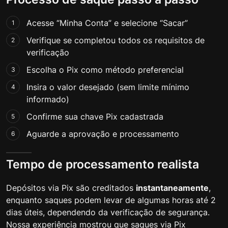
Acesse “Minha Conta” e selecione “Sacar”
Verifique se completou todos os requisitos de
verificação
Escolha o Pix como método preferencial
Insira o valor desejado (sem limite mínimo
informado)
Confirme sua chave Pix cadastrada
Aguarde a aprovação e processamento
Tempo de processamento realista
Depósitos via Pix são creditados
instantaneamente
,
enquanto saques podem levar de algumas horas até 2
dias úteis, dependendo da verificação de segurança.
Nossa experiência mostrou que saques via Pix