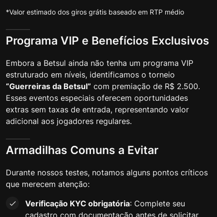
*Valor estimado dos giros grátis baseado em RTP médio
Programa VIP e Benefícios Exclusivos
Embora a Betsul ainda não tenha um programa VIP
estruturado em níveis, identificamos o torneio
“Guerreiras da Betsul”
com premiação de R$ 2.500.
Esses eventos especiais oferecem oportunidades
extras sem taxas de entrada, representando valor
adicional aos jogadores regulares.
Armadilhas Comuns a Evitar
Durante nossos testes, notamos alguns pontos críticos
que merecem atenção:
Verificação KYC obrigatória
: Complete seu
cadastro com documentação antes de solicitar