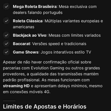
Mega Roleta Brasileira
: Mesa exclusiva com
dealers falando português
Roleta Clássica
: Múltiplas variantes europeias e
americanas
Blackjack ao Vivo
: Mesas com limites variados
Baccarat
: Versões speed e tradicionais
Game Shows
: Jogos interativos estilo TV
Apesar de não haver confirmação oficial sobre
parcerias com Evolution Gaming ou outros grandes
provedores, a qualidade das transmissões mantém
padrão profissional. As mesas funcionam com
streaming HD
e apresentam delays mínimos, mesmo
em conexões móveis 4G.
Limites de Apostas e Horários