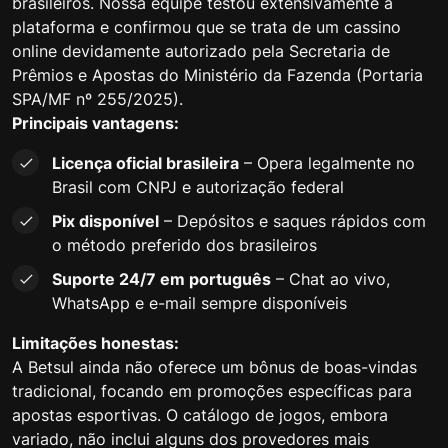
brasileiros. Nossa equipe testou extensivamente a
plataforma e confirmou que se trata de um cassino
online devidamente autorizado pela Secretaria de
Prêmios e Apostas do Ministério da Fazenda (Portaria
SPA/MF nº 255/2025).
Principais vantagens:
Licença oficial brasileira
– Opera legalmente no
Brasil com CNPJ e autorização federal
Pix disponível
– Depósitos e saques rápidos com
o método preferido dos brasileiros
Suporte 24/7 em português
– Chat ao vivo,
WhatsApp e e-mail sempre disponíveis
Limitações honestas:
A Betsul ainda não oferece um bônus de boas-vindas
tradicional, focando em promoções específicas para
apostas esportivas. O catálogo de jogos, embora
variado, não inclui alguns dos provedores mais