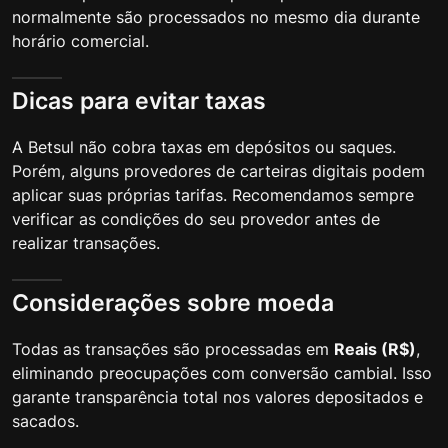
normalmente são processados no mesmo dia durante
horário comercial.
Dicas para evitar taxas
A Betsul não cobra taxas em depósitos ou saques.
Porém, alguns provedores de carteiras digitais podem
aplicar suas próprias tarifas. Recomendamos sempre
verificar as condições do seu provedor antes de
realizar transações.
Considerações sobre moeda
Todas as transações são processadas em
Reais (R$)
,
eliminando preocupações com conversão cambial. Isso
garante transparência total nos valores depositados e
sacados.