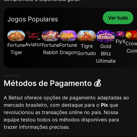
Ver tudo
Jogos Populares
FlyX
Cro
Aviator
Fortune
Fortune
Fortune
Tigre
Gold
Coin
Tiger
Rabbit
Dragon
Sortudo
Blitz
Ultimate
Métodos de Pagamento 💰
A Betsul oferece opções de pagamento adaptadas ao
mercado brasileiro, com destaque para o
Pix
que
revolucionou as transações online no país. Nossa
equipe testou todos os métodos disponíveis para
trazer informações precisas.