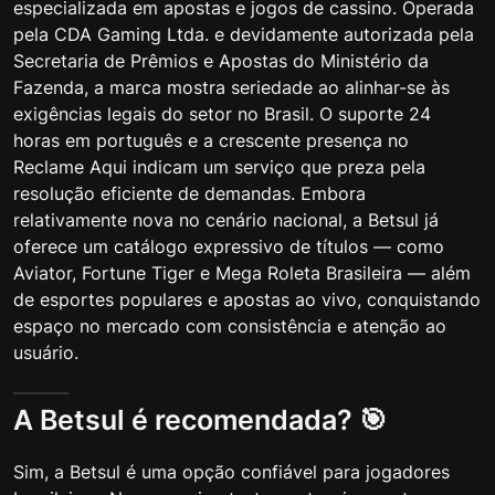
especializada em apostas e jogos de cassino. Operada
pela CDA Gaming Ltda. e devidamente autorizada pela
Secretaria de Prêmios e Apostas do Ministério da
Fazenda, a marca mostra seriedade ao alinhar-se às
exigências legais do setor no Brasil. O suporte 24
horas em português e a crescente presença no
Reclame Aqui indicam um serviço que preza pela
resolução eficiente de demandas. Embora
relativamente nova no cenário nacional, a Betsul já
oferece um catálogo expressivo de títulos — como
Aviator, Fortune Tiger e Mega Roleta Brasileira — além
de esportes populares e apostas ao vivo, conquistando
espaço no mercado com consistência e atenção ao
usuário.
A Betsul é recomendada? 🎯
Sim, a Betsul é uma opção confiável para jogadores