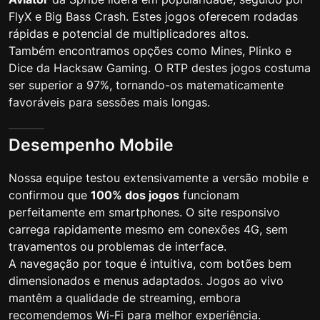
FlyX e Big Bass Crash. Estes jogos oferecem rodadas
rápidas e potencial de multiplicadores altos.
Também encontramos opções como Mines, Plinko e
Dice da Hacksaw Gaming. O RTP destes jogos costuma
ser superior a 97%, tornando-os matematicamente
favoráveis para sessões mais longas.
Desempenho Mobile
Nossa equipe testou extensivamente a versão mobile e
confirmou que
100% dos jogos
funcionam
perfeitamente em smartphones. O site responsivo
carrega rapidamente mesmo em conexões 4G, sem
travamentos ou problemas de interface.
A navegação por toque é intuitiva, com botões bem
dimensionados e menus adaptados. Jogos ao vivo
mantêm a qualidade de streaming, embora
recomendemos Wi-Fi para melhor experiência.