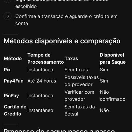
escolhido
Confirme a transação e aguarde o crédito em
conta
Métodos disponíveis e comparação
Tempo de
Disponível
Método
Taxas
Processamento
para Saque
Pix
Instantâneo
Sem taxas
Sim
Possíveis taxas
Pay4Fun
Até 24 horas
Sim
do provedor
Verificar com
Não
PicPay
Instantâneo
provedor
confirmado
Cartão de
Sem taxas da
Instantâneo
Não
Crédito
Betsul
Processo de saque passo a passo