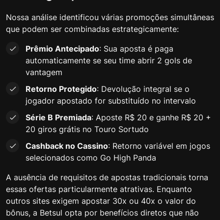
Nossa análise identificou várias promoções simultâneas
que podem ser combinadas estrategicamente:
Prêmio Antecipado
: Sua aposta é paga
automaticamente se seu time abrir 2 gols de
vantagem
Retorno Protegido
: Devolução integral se o
jogador apostado for substituído no intervalo
Série B Premiada
: Aposte R$ 20 e ganhe R$ 20 +
20 giros grátis no Touro Sortudo
Cashback no Cassino
: Retorno variável em jogos
selecionados como Go High Panda
A ausência de requisitos de apostas tradicionais torna
essas ofertas particularmente atrativas. Enquanto
outros sites exigem apostar 30x ou 40x o valor do
bônus, a Betsul opta por benefícios diretos que não